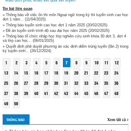
Tin bài liên quan
» Thông báo về việc ôn thi môn Ngoại ngữ trong kỳ thi tuyển sinh cao học
đợt 1 năm...
(11/04/2025)
» Thông báo tuyển sinh cao học đợt 1 năm 2025
(20/02/2025)
» Đề án tuyển sinh trình độ sau đại học năm 2025
(20/02/2025)
» Thông báo tổ chức nhập học lớp nghiên cứu sinh khóa 30 đợt 3, đợt 4
và lớp cao học...
(06/01/2025)
» Quyết định phê duyệt phương án xác định điểm trúng tuyển (lần 2) trong
kỳ tuyển sinh...
(26/12/2024)
1
2
3
4
5
6
7
8
9
10
11
12
13
14
15
16
17
18
19
20
21
22
23
24
25
26
27
28
29
30
31
32
33
34
35
36
37
38
39
40
41
42
43
44
45
46
47
48
49
50
Xem tất cả
THÔNG BÁO