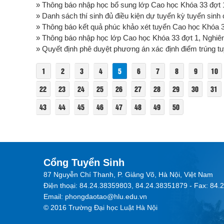
» Thông báo nhập học bổ sung lớp Cao học Khóa 33 đợt 1
» Danh sách thí sinh đủ điều kiện dự tuyển kỳ tuyển sin
» Thông báo kết quả phúc khảo xét tuyển Cao học Khóa 
» Thông báo nhập học lớp Cao học Khóa 33 đợt 1, Nghiên
» Quyết định phê duyệt phương án xác định điểm trúng tu
1
2
3
4
5
6
7
8
9
10
22
23
24
25
26
27
28
29
30
31
43
44
45
46
47
48
49
50
Cổng Tuyển Sinh
87 Nguyễn Chí Thanh, P. Giảng Võ, Hà Nội, Việt Nam
Điện thoại: 84.24.38359803, 84.24.38351879 - Fax: 84
Email: phongdaotao@hlu.edu.vn
© 2016 Trường Đại học Luật Hà Nội