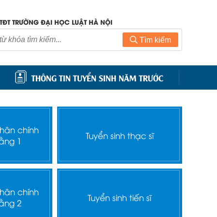
TĐT TRƯỜNG ĐẠI HỌC LUẬT HÀ NỘI
Tìm kiếm
THÔNG TIN TUYỂN SINH NĂM TRƯỚC
nhân chính
Tuyển sinh thạc sĩ
ằng 1
nhân chính
Tuyển sinh tiến sĩ
ằng 2