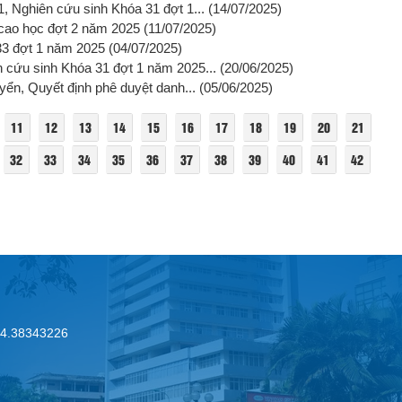
, Nghiên cứu sinh Khóa 31 đợt 1...
(14/07/2025)
h cao học đợt 2 năm 2025
(11/07/2025)
33 đợt 1 năm 2025
(04/07/2025)
 cứu sinh Khóa 31 đợt 1 năm 2025...
(20/06/2025)
yển, Quyết định phê duyệt danh...
(05/06/2025)
11
12
13
14
15
16
17
18
19
20
21
32
33
34
35
36
37
38
39
40
41
42
.24.38343226