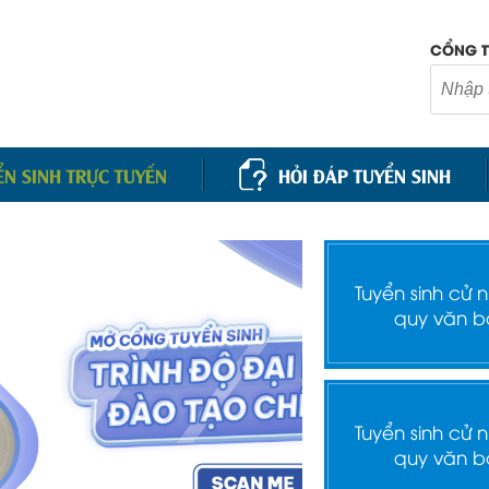
CỔNG T
ỂN SINH TRỰC TUYẾN
HỎI ĐÁP TUYỂN SINH
Tuyển sinh cử 
quy văn b
Tuyển sinh cử 
quy văn b