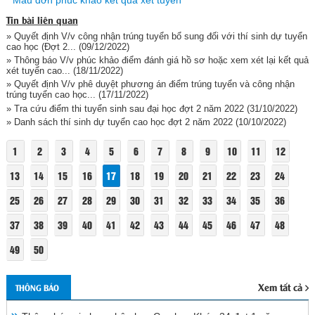
Mẫu đơn phúc khảo kết quả xét tuyển
Tin bài liên quan
» Quyết định V/v công nhận trúng tuyển bổ sung đối với thí sinh dự tuyển
cao học (Đợt 2...
(09/12/2022)
» Thông báo V/v phúc khảo điểm đánh giá hồ sơ hoặc xem xét lại kết quả
xét tuyển cao...
(18/11/2022)
» Quyết định V/v phê duyệt phương án điểm trúng tuyển và công nhận
trúng tuyển cao học...
(17/11/2022)
» Tra cứu điểm thi tuyển sinh sau đại học đợt 2 năm 2022
(31/10/2022)
» Danh sách thí sinh dự tuyển cao học đợt 2 năm 2022
(10/10/2022)
1
2
3
4
5
6
7
8
9
10
11
12
13
14
15
16
17
18
19
20
21
22
23
24
25
26
27
28
29
30
31
32
33
34
35
36
37
38
39
40
41
42
43
44
45
46
47
48
49
50
Xem tất cả
THÔNG BÁO