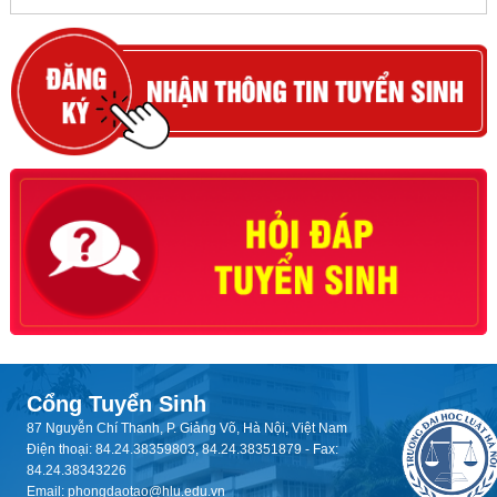
Cổng Tuyển Sinh
87 Nguyễn Chí Thanh, P. Giảng Võ, Hà Nội, Việt Nam
Điện thoại: 84.24.38359803, 84.24.38351879 - Fax:
84.24.38343226
Email: phongdaotao@hlu.edu.vn