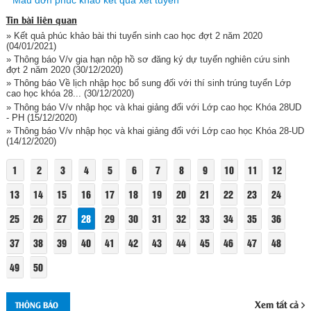
Mẫu đơn phúc khảo kết quả xét tuyển
Tin bài liên quan
» Kết quả phúc khảo bài thi tuyển sinh cao học đợt 2 năm 2020
(04/01/2021)
» Thông báo V/v gia hạn nộp hồ sơ đăng ký dự tuyển nghiên cứu sinh
đợt 2 năm 2020
(30/12/2020)
» Thông báo Về lịch nhập học bổ sung đối với thí sinh trúng tuyển Lớp
cao học khóa 28...
(30/12/2020)
» Thông báo V/v nhập học và khai giảng đối với Lớp cao học Khóa 28UD
- PH
(15/12/2020)
» Thông báo V/v nhập học và khai giảng đối với Lớp cao học Khóa 28-UD
(14/12/2020)
1
2
3
4
5
6
7
8
9
10
11
12
13
14
15
16
17
18
19
20
21
22
23
24
25
26
27
28
29
30
31
32
33
34
35
36
37
38
39
40
41
42
43
44
45
46
47
48
49
50
Xem tất cả
THÔNG BÁO