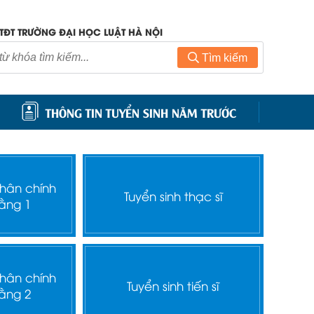
TĐT TRƯỜNG ĐẠI HỌC LUẬT HÀ NỘI
Tìm kiếm
THÔNG TIN TUYỂN SINH NĂM TRƯỚC
nhân chính
Tuyển sinh thạc sĩ
ằng 1
nhân chính
Tuyển sinh tiến sĩ
ằng 2