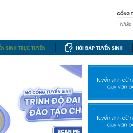
CỔNG T
ỂN SINH TRỰC TUYẾN
HỎI ĐÁP TUYỂN SINH
Tuyển sinh cử 
quy văn b
Tuyển sinh cử 
quy văn b