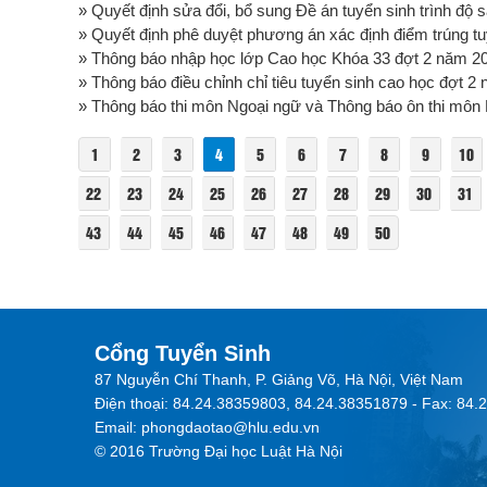
» Quyết định sửa đổi, bổ sung Đề án tuyển sinh trình độ
» Quyết định phê duyệt phương án xác định điểm trúng tu
» Thông báo nhập học lớp Cao học Khóa 33 đợt 2 năm 202
» Thông báo điều chỉnh chỉ tiêu tuyển sinh cao học đợt 2 n
» Thông báo thi môn Ngoại ngữ và Thông báo ôn thi môn N
1
2
3
4
5
6
7
8
9
10
22
23
24
25
26
27
28
29
30
31
43
44
45
46
47
48
49
50
Cổng Tuyển Sinh
87 Nguyễn Chí Thanh, P. Giảng Võ, Hà Nội, Việt Nam
Điện thoại: 84.24.38359803, 84.24.38351879 - Fax: 84
Email: phongdaotao@hlu.edu.vn
© 2016 Trường Đại học Luật Hà Nội