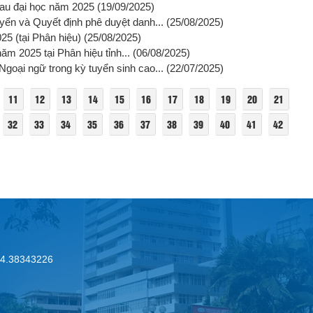
 sau đại học năm 2025
(19/09/2025)
yển và Quyết định phê duyệt danh...
(25/08/2025)
5 (tại Phân hiệu)
(25/08/2025)
ăm 2025 tại Phân hiệu tỉnh...
(06/08/2025)
goại ngữ trong kỳ tuyển sinh cao...
(22/07/2025)
11
12
13
14
15
16
17
18
19
20
21
32
33
34
35
36
37
38
39
40
41
42
.24.38343226