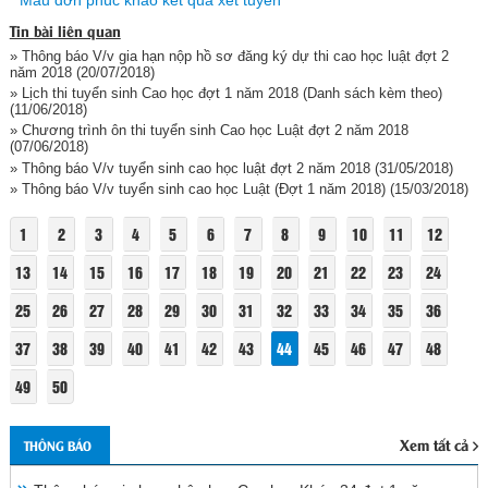
Mẫu đơn phúc khảo kết quả xét tuyển
Tin bài liên quan
» Thông báo V/v gia hạn nộp hồ sơ đăng ký dự thi cao học luật đợt 2
năm 2018
(20/07/2018)
» Lịch thi tuyển sinh Cao học đợt 1 năm 2018 (Danh sách kèm theo)
(11/06/2018)
» Chương trình ôn thi tuyển sinh Cao học Luật đợt 2 năm 2018
(07/06/2018)
» Thông báo V/v tuyển sinh cao học luật đợt 2 năm 2018
(31/05/2018)
» Thông báo V/v tuyển sinh cao học Luật (Đợt 1 năm 2018)
(15/03/2018)
1
2
3
4
5
6
7
8
9
10
11
12
13
14
15
16
17
18
19
20
21
22
23
24
25
26
27
28
29
30
31
32
33
34
35
36
37
38
39
40
41
42
43
44
45
46
47
48
49
50
Xem tất cả
THÔNG BÁO