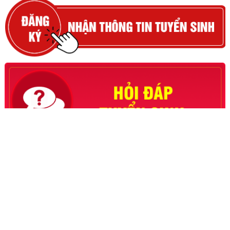
Cổng Tuyển Sinh
87 Nguyễn Chí Thanh, P. Giảng Võ, Hà Nội, Việt Nam
Điện thoại: 84.24.38359803, 84.24.38351879 - Fax:
84.24.38343226
Email: phongdaotao@hlu.edu.vn
© 2016 Trường Đại học Luật Hà Nội