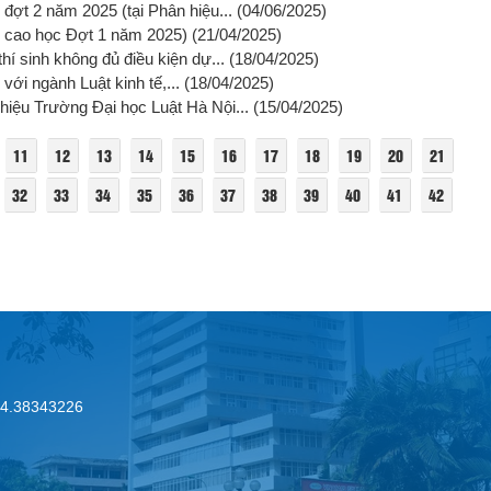
đợt 2 năm 2025 (tại Phân hiệu...
(04/06/2025)
nh cao học Đợt 1 năm 2025)
(21/04/2025)
hí sinh không đủ điều kiện dự...
(18/04/2025)
 với ngành Luật kinh tế,...
(18/04/2025)
hiệu Trường Đại học Luật Hà Nội...
(15/04/2025)
11
12
13
14
15
16
17
18
19
20
21
32
33
34
35
36
37
38
39
40
41
42
.24.38343226