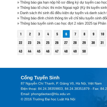
» Thông báo gia hạn nộp hồ sơ đăng ký dự tuyển cao học 
» Thông báo tổ chức thi môn Ngoại ngữ (Kỳ thi tuyển si
» Danh sách thí sinh đủ điều kiện dự tuyển và danh sách t
» Thông báo đính chính thông tin về chỉ tiêu tuyển sinh đối
» Thông báo tuyển sinh cao học đợt 2 năm 2025 tại Phân 
1
2
3
4
5
6
7
8
9
10
22
23
24
25
26
27
28
29
30
31
43
44
45
46
47
48
49
50
Cổng Tuyển Sinh
87 Nguyễn Chí Thanh, P. Giảng Võ, Hà Nội, Việt Nam
Điện thoại: 84.24.38359803, 84.24.38351879 - Fax: 84
Email: phongdaotao@hlu.edu.vn
© 2016 Trường Đại học Luật Hà Nội