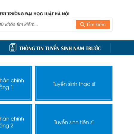
TĐT TRƯỜNG ĐẠI HỌC LUẬT HÀ NỘI
Tìm kiếm
THÔNG TIN TUYỂN SINH NĂM TRƯỚC
nhân chính
Tuyển sinh thạc sĩ
ằng 1
nhân chính
Tuyển sinh tiến sĩ
ằng 2