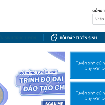
CỔNG T
ỂN SINH TRỰC TUYẾN
HỎI ĐÁP TUYỂN SINH
Tuyển sinh cử 
quy văn b
Tuyển sinh cử 
quy văn b