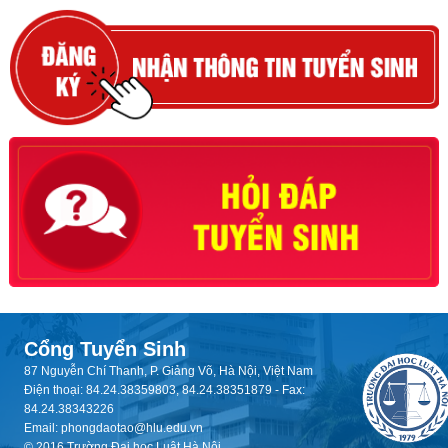
Cổng Tuyển Sinh
87 Nguyễn Chí Thanh, P. Giảng Võ, Hà Nội, Việt Nam
Điện thoại: 84.24.38359803, 84.24.38351879 - Fax:
84.24.38343226
Email: phongdaotao@hlu.edu.vn
© 2016 Trường Đại học Luật Hà Nội