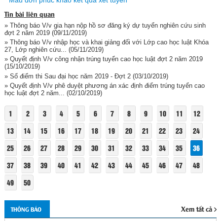
Mẫu đơn phúc khảo kết quả xét tuyển
Tin bài liên quan
» Thông báo V/v gia hạn nộp hồ sơ đăng ký dự tuyển nghiên cứu sinh
đợt 2 năm 2019
(09/11/2019)
» Thông báo V/v nhập học và khai giảng đối với Lớp cao học luật Khóa
27, Lớp nghiên cứu...
(05/11/2019)
» Quyết định V/v công nhận trúng tuyển cao học luật đợt 2 năm 2019
(15/10/2019)
» Sổ điểm thi Sau đại học năm 2019 - Đợt 2
(03/10/2019)
» Quyết định V/v phê duyệt phương án xác định điểm trúng tuyển cao
học luật đợt 2 năm...
(02/10/2019)
1
2
3
4
5
6
7
8
9
10
11
12
13
14
15
16
17
18
19
20
21
22
23
24
25
26
27
28
29
30
31
32
33
34
35
36
37
38
39
40
41
42
43
44
45
46
47
48
49
50
Xem tất cả
THÔNG BÁO