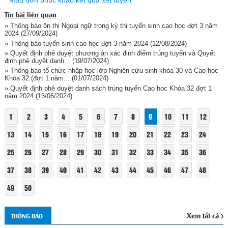
Tin bài liên quan
» Thông báo ôn thi Ngoại ngữ trong kỳ thi tuyển sinh cao học đợt 3 năm
2024
(27/09/2024)
» Thông báo tuyển sinh cao học đợt 3 năm 2024
(12/08/2024)
» Quyết định phê duyệt phương án xác định điểm trúng tuyển và Quyết
định phê duyệt danh...
(19/07/2024)
» Thông báo tổ chức nhập học lớp Nghiên cứu sinh khóa 30 và Cao học
Khóa 32 (đợt 1 năm...
(01/07/2024)
» Quyết định phê duyệt danh sách trúng tuyển Cao học Khóa 32 đợt 1
năm 2024
(13/06/2024)
1
2
3
4
5
6
7
8
9
10
11
12
13
14
15
16
17
18
19
20
21
22
23
24
25
26
27
28
29
30
31
32
33
34
35
36
37
38
39
40
41
42
43
44
45
46
47
48
49
50
Xem tất cả
THÔNG BÁO