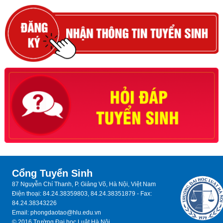
Cổng Tuyển Sinh
87 Nguyễn Chí Thanh, P. Giảng Võ, Hà Nội, Việt Nam
Điện thoại: 84.24.38359803, 84.24.38351879 - Fax:
84.24.38343226
Email: phongdaotao@hlu.edu.vn
© 2016 Trường Đại học Luật Hà Nội