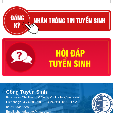
Cổng Tuyển Sinh
87 Nguyễn Chí Thanh, P. Giảng Võ, Hà Nội, Việt Nam
Điện thoại: 84.24.38359803, 84.24.38351879 - Fax:
84.24.38343226
Email: phongdaotao@hlu.edu.vn