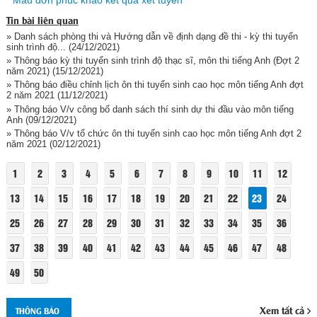
Mẫu đơn phúc khảo kết quả xét tuyển
Tin bài liên quan
» Danh sách phòng thi và Hướng dẫn về định dạng đề thi - kỳ thi tuyển
sinh trình độ...
(24/12/2021)
» Thông báo kỳ thi tuyển sinh trình độ thạc sĩ, môn thi tiếng Anh (Đợt 2
năm 2021)
(15/12/2021)
» Thông báo điều chỉnh lịch ôn thi tuyển sinh cao học môn tiếng Anh đợt
2 năm 2021
(11/12/2021)
» Thông báo V/v công bố danh sách thí sinh dự thi đầu vào môn tiếng
Anh
(09/12/2021)
» Thông báo V/v tổ chức ôn thi tuyển sinh cao học môn tiếng Anh đợt 2
năm 2021
(02/12/2021)
1
2
3
4
5
6
7
8
9
10
11
12
13
14
15
16
17
18
19
20
21
22
23
24
25
26
27
28
29
30
31
32
33
34
35
36
37
38
39
40
41
42
43
44
45
46
47
48
49
50
Xem tất cả
THÔNG BÁO