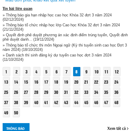
Mẫu đơn phúc khảo kết quả xét tuyển
Tin bài liên quan
» Thông báo gia hạn nhập học cao học Khóa 32 đợt 3 năm 2024
(02/12/2024)
» Thông báo tổ chức nhập học lớp Cao học Khóa 32 đợt 3 năm 2024
(21/11/2024)
» Quyết định phê duyệt phương án xác định điểm trúng tuyển, Quyết định
phê duyệt danh...
(19/11/2024)
» Thông báo tổ chức thi môn Ngoại ngữ (Kỳ thi tuyển sinh cao học Đợt 3
năm 2024)
(18/10/2024)
» Danh sách thí sinh đăng ký dự tuyển cao học đợt 3 năm 2024
(11/10/2024)
1
2
3
4
5
6
7
8
9
10
11
12
13
14
15
16
17
18
19
20
21
22
23
24
25
26
27
28
29
30
31
32
33
34
35
36
37
38
39
40
41
42
43
44
45
46
47
48
49
50
Xem tất cả
THÔNG BÁO