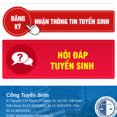
Cổng Tuyển Sinh
87 Nguyễn Chí Thanh, P. Giảng Võ, Hà Nội, Việt Nam
Điện thoại: 84.24.38359803, 84.24.38351879 - Fax:
84.24.38343226
Email: phongdaotao@hlu.edu.vn