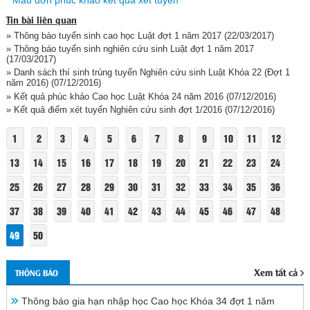
Mẫu đơn phúc khảo kết quả xét tuyển
Tin bài liên quan
» Thông báo tuyển sinh cao học Luật đợt 1 năm 2017
(22/03/2017)
» Thông báo tuyển sinh nghiên cứu sinh Luật đợt 1 năm 2017
(17/03/2017)
» Danh sách thí sinh trúng tuyển Nghiên cứu sinh Luật Khóa 22 (Đợt 1
năm 2016)
(07/12/2016)
» Kết quả phúc khảo Cao học Luật Khóa 24 năm 2016
(07/12/2016)
» Kết quả điểm xét tuyển Nghiên cứu sinh đợt 1/2016
(07/12/2016)
1
2
3
4
5
6
7
8
9
10
11
12
13
14
15
16
17
18
19
20
21
22
23
24
25
26
27
28
29
30
31
32
33
34
35
36
37
38
39
40
41
42
43
44
45
46
47
48
49
50
Xem tất cả
THÔNG BÁO
Thông báo gia hạn nhập học Cao học Khóa 34 đợt 1 năm