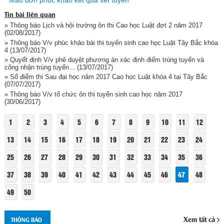
Tin bài liên quan
» Thông báo Lịch và hội trường ôn thi Cao học Luật đợt 2 năm 2017
(02/08/2017)
» Thông báo V/v phúc khảo bài thi tuyển sinh cao học Luật Tây Bắc khóa
4
(13/07/2017)
» Quyết định V/v phê duyệt phương án xác định điểm trúng tuyển và
công nhận trúng tuyển...
(13/07/2017)
» Sổ điểm thi Sau đại học năm 2017 Cao học Luật khóa 4 tại Tây Bắc
(07/07/2017)
» Thông báo V/v tổ chức ôn thi tuyển sinh cao học năm 2017
(30/06/2017)
1
2
3
4
5
6
7
8
9
10
11
12
13
14
15
16
17
18
19
20
21
22
23
24
25
26
27
28
29
30
31
32
33
34
35
36
37
38
39
40
41
42
43
44
45
46
47
48
49
50
Xem tất cả
THÔNG BÁO