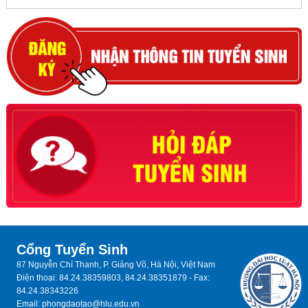
Cổng Tuyển Sinh
87 Nguyễn Chí Thanh, P. Giảng Võ, Hà Nội, Việt Nam
Điện thoại: 84.24.38359803, 84.24.38351879 - Fax:
84.24.38343226
Email: phongdaotao@hlu.edu.vn