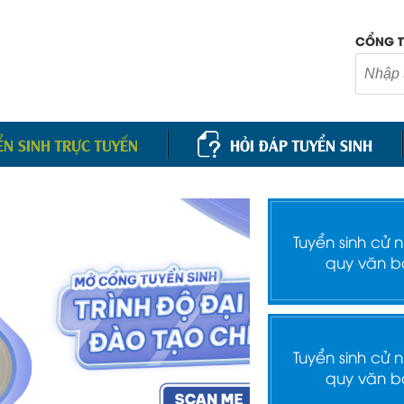
CỔNG T
ỂN SINH TRỰC TUYẾN
HỎI ĐÁP TUYỂN SINH
Tuyển sinh cử 
quy văn b
Tuyển sinh cử 
quy văn b