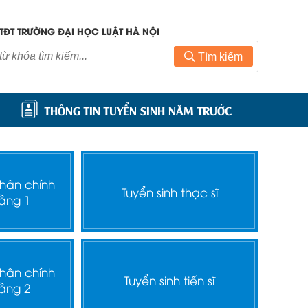
TĐT TRƯỜNG ĐẠI HỌC LUẬT HÀ NỘI
Tìm kiếm
THÔNG TIN TUYỂN SINH NĂM TRƯỚC
nhân chính
Tuyển sinh thạc sĩ
ằng 1
nhân chính
Tuyển sinh tiến sĩ
ằng 2