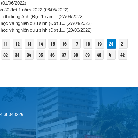
(01/06/2022)
óa 30 đợt 1 năm 2022
(06/05/2022)
n thi tiếng Anh (Đợt 1 năm...
(27/04/2022)
học và nghiên cứu sinh (Đợt 1...
(27/04/2022)
học và nghiên cứu sinh (Đợt 1...
(29/03/2022)
11
12
13
14
15
16
17
18
19
20
21
32
33
34
35
36
37
38
39
40
41
42
.24.38343226