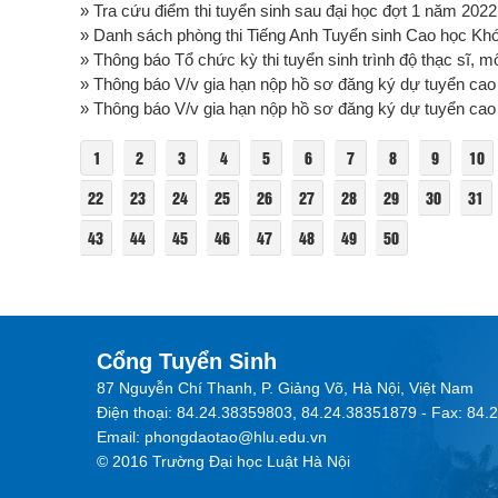
» Tra cứu điểm thi tuyển sinh sau đại học đợt 1 năm 2022
» Danh sách phòng thi Tiếng Anh Tuyển sinh Cao học Kh
» Thông báo Tổ chức kỳ thi tuyển sinh trình độ thạc sĩ, mô
» Thông báo V/v gia hạn nộp hồ sơ đăng ký dự tuyển cao 
» Thông báo V/v gia hạn nộp hồ sơ đăng ký dự tuyển cao 
1
2
3
4
5
6
7
8
9
10
22
23
24
25
26
27
28
29
30
31
43
44
45
46
47
48
49
50
Cổng Tuyển Sinh
87 Nguyễn Chí Thanh, P. Giảng Võ, Hà Nội, Việt Nam
Điện thoại: 84.24.38359803, 84.24.38351879 - Fax: 84
Email: phongdaotao@hlu.edu.vn
© 2016 Trường Đại học Luật Hà Nội