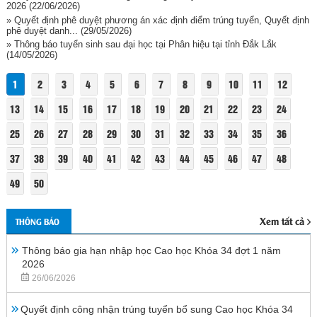
2026
(22/06/2026)
» Quyết định phê duyệt phương án xác định điểm trúng tuyển, Quyết định
phê duyệt danh...
(29/05/2026)
» Thông báo tuyển sinh sau đại học tại Phân hiệu tại tỉnh Đắk Lắk
(14/05/2026)
1
2
3
4
5
6
7
8
9
10
11
12
13
14
15
16
17
18
19
20
21
22
23
24
25
26
27
28
29
30
31
32
33
34
35
36
37
38
39
40
41
42
43
44
45
46
47
48
49
50
Xem tất cả
THÔNG BÁO
Thông báo gia hạn nhập học Cao học Khóa 34 đợt 1 năm
2026
26/06/2026
Quyết định công nhận trúng tuyển bổ sung Cao học Khóa 34