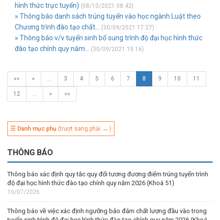
hình thức trực tuyến)
(08/10/2021 08:42)
» Thông báo danh sách trúng tuyển vào học ngành Luật theo
Chương trình đào tạo chất...
(30/09/2021 17:27)
» Thông báo v/v tuyển sinh bổ sung trình độ đại học hình thức
đào tạo chính quy năm...
(30/09/2021 15:16)
««
«
…
3
4
5
6
7
8
9
10
11
12
…
»
»»
☰ Danh mục phụ
(trượt sang phải → )
THÔNG BÁO
Thông báo xác định quy tắc quy đổi tương đương điểm trúng tuyển trình
độ đại học hình thức đào tạo chính quy năm 2026 (Khoá 51)
10/07/2026
Thông báo về việc xác định ngưỡng bảo đảm chất lượng đầu vào trong
tuyển sinh trình độ đại học hình thức đào tạo chính quy năm 2026 (Khoá