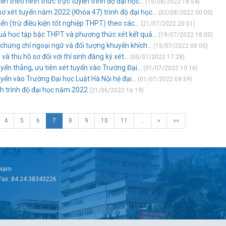
 theo hình thức trực tuyến trình độ đại học...
(15/08/2022 18:54)
ơ xét tuyển năm 2022 (Khóa 47) trình độ đại học...
(02/08/2022 00:00)
ển (trừ điều kiện tốt nghiệp THPT) theo các...
(21/07/2022 20:01)
uả học tập bậc THPT và phương thức xét kết quả...
(19/07/2022 18:00)
chứng chỉ ngoại ngữ và đối tượng khuyến khích...
(15/07/2022 00:00)
à thu hồ sơ đối với thí sinh đăng ký xét...
(05/07/2022 17:28)
uyển thẳng, ưu tiên xét tuyển vào Trường Đại...
(01/07/2022 10:16)
uyển vào Trường Đại học Luật Hà Nội hệ đại...
(01/07/2022 09:59)
nh trình độ đại học năm 2022
(21/06/2022 16:19)
4
5
6
7
8
9
10
11
…
»
»»
t Nam
 Fax: 84.24.38343226