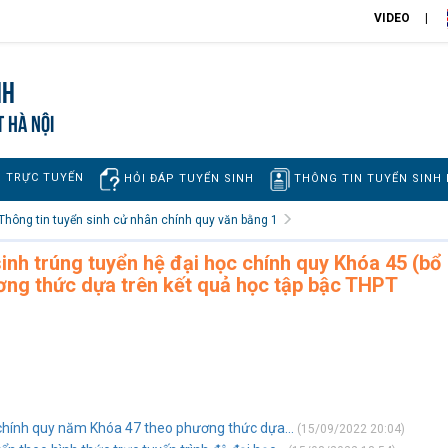
VIDEO
nh
T HÀ NỘI
H TRỰC TUYẾN
THÔNG TIN TUYỂN SINH
HỎI ĐÁP TUYỂN SINH
Thông tin tuyển sinh cử nhân chính quy văn bằng 1
inh trúng tuyển hệ đại học chính quy Khóa 45 (bổ
ương thức dựa trên kết quả học tập bậc THPT
 chính quy năm Khóa 47 theo phương thức dựa...
(15/09/2022 20:04)