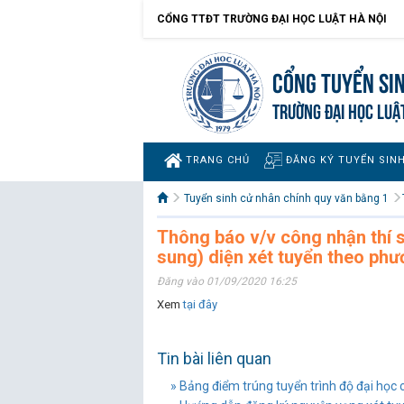
CỔNG TTĐT TRƯỜNG ĐẠI HỌC LUẬT HÀ NỘI
Cổng tuyển si
TRƯỜNG ĐẠI HỌC LUẬ
TRANG CHỦ
ĐĂNG KÝ TUYỂN SIN
Tuyển sinh cử nhân chính quy văn bằng 1
Thông báo v/v công nhận thí s
sung) diện xét tuyển theo ph
Đăng vào 01/09/2020 16:25
Xem
tại đây
Tin bài liên quan
» Bảng điểm trúng tuyển trình độ đại học