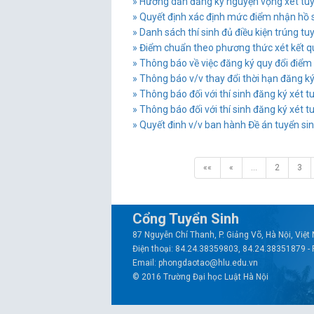
» Hướng dẫn đăng ký nguyện vọng xét tuyển
» Quyết định xác định mức điểm nhận hồ s
» Danh sách thí sinh đủ điều kiện trúng tuy
» Điểm chuẩn theo phương thức xét kết q
» Thông báo về việc đăng ký quy đổi điểm 
» Thông báo v/v thay đổi thời hạn đăng ký v
» Thông báo đối với thí sinh đăng ký xét t
» Thông báo đối với thí sinh đăng ký xét t
» Quyết đinh v/v ban hành Đề án tuyển si
««
«
…
2
3
Cổng Tuyển Sinh
87 Nguyễn Chí Thanh, P. Giảng Võ, Hà Nội, Việ
Điện thoại: 84.24.38359803, 84.24.38351879 -
Email: phongdaotao@hlu.edu.vn
© 2016 Trường Đại học Luật Hà Nội