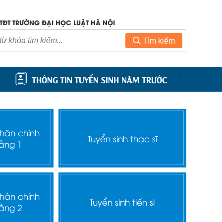
TĐT TRƯỜNG ĐẠI HỌC LUẬT HÀ NỘI
Tìm kiếm
THÔNG TIN TUYỂN SINH NĂM TRƯỚC
nhân chính
Tuyển sinh thạc sĩ
ằng 1
nhân chính
Tuyển sinh tiến sĩ
ằng 2