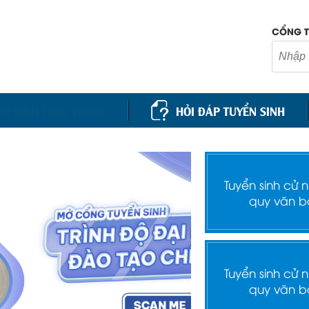
CỔNG T
ỂN SINH TRỰC TUYẾN
HỎI ĐÁP TUYỂN SINH
Tuyển sinh cử 
quy văn b
Tuyển sinh cử 
quy văn b