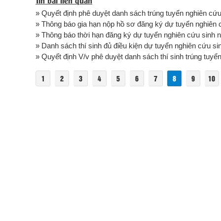
» Quyết định phê duyệt danh sách trúng tuyển nghiên cứ
» Thông báo gia hạn nộp hồ sơ đăng ký dự tuyển nghiên
» Thông báo thời hạn đăng ký dự tuyển nghiên cứu sinh
» Danh sách thí sinh đủ điều kiện dự tuyển nghiên cứu s
» Quyết định V/v phê duyệt danh sách thí sinh trúng tuyể
1
2
3
4
5
6
7
8
9
10