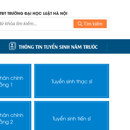
TĐT TRƯỜNG ĐẠI HỌC LUẬT HÀ NỘI
Tìm kiếm
THÔNG TIN TUYỂN SINH NĂM TRƯỚC
nhân chính
Tuyển sinh thạc sĩ
ằng 1
nhân chính
Tuyển sinh tiến sĩ
ằng 2