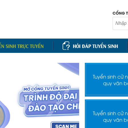
CỔNG T
ỂN SINH TRỰC TUYẾN
HỎI ĐÁP TUYỂN SINH
Tuyển sinh cử 
quy văn b
Tuyển sinh cử 
quy văn b