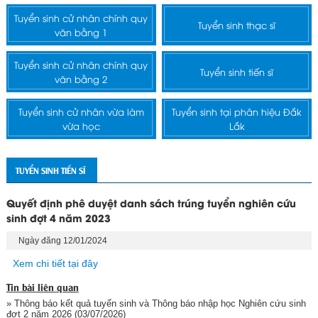
Tuyển sinh cử nhân chính quy
Tuyển sinh thạc sĩ
văn bằng 1
Tuyển sinh cử nhân chính quy
Tuyển sinh tiến sĩ
văn bằng 2
Tuyển sinh cử nhân vừa làm
Tuyển sinh tại phân hiệu Đắk
vừa học
Lắk
TUYỂN SINH TIẾN SĨ
Quyết định phê duyệt danh sách trúng tuyển nghiên cứu
sinh đợt 4 năm 2023
Ngày đăng 12/01/2024
Xem chi tiết tại đây
Tin bài liên quan
» Thông báo kết quả tuyển sinh và Thông báo nhập học Nghiên cứu sinh
đợt 2 năm 2026
(03/07/2026)