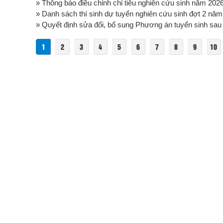
» Thông báo điều chỉnh chỉ tiêu nghiên cứu sinh năm 202
» Danh sách thí sinh dự tuyển nghiên cứu sinh đợt 2 nă
» Quyết định sửa đổi, bổ sung Phương án tuyển sinh sau
1
2
3
4
5
6
7
8
9
10