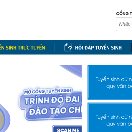
CỔNG T
ỂN SINH TRỰC TUYẾN
HỎI ĐÁP TUYỂN SINH
Tuyển sinh cử 
quy văn b
Tuyển sinh cử 
quy văn b