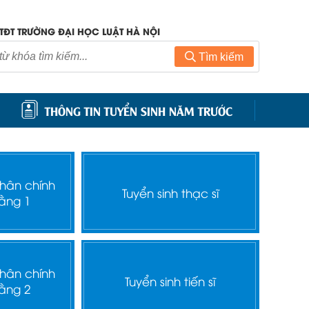
TĐT TRƯỜNG ĐẠI HỌC LUẬT HÀ NỘI
Tìm kiếm
THÔNG TIN TUYỂN SINH NĂM TRƯỚC
nhân chính
Tuyển sinh thạc sĩ
ằng 1
nhân chính
Tuyển sinh tiến sĩ
ằng 2