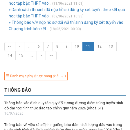
học tập bậc THPT vào...
(11/06/2021 11:01)
» Danh sách thí sinh đã nộp hồ sơ đăng ký xét tuyển theo kết quả
học tập bậc THPT vào...
(09/06/2021 10:33)
» Thông báo v/v nộp hồ sơ đối với thí sinh đăng ký xét tuyển vào
Chương trình liên kết...
(18/05/2021 00:00)
««
«
…
6
7
8
9
10
11
12
13
14
15
…
»
»»
☰ Danh mục phụ
(trượt sang phải → )
THÔNG BÁO
Thông báo xác định quy tắc quy đổi tương đương điểm trúng tuyển trình
độ đại học hình thức đào tạo chính quy năm 2026 (Khoá 51)
10/07/2026
Thông báo về việc xác định ngưỡng bảo đảm chất lượng đầu vào trong
tuyển sinh trình độ đại học hình thức đào tạo chính quy năm 2026 (Khoá