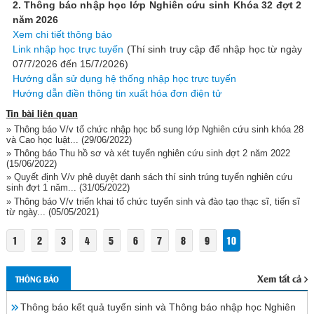
2. Thông báo nhập học lớp Nghiên cứu sinh Khóa 32 đợt 2
năm 2026
Xem chi tiết thông báo
Link nhập học trực tuyến
(Thí sinh truy cập để nhập học từ ngày
07/7/2026 đến 15/7/2026)
Hướng dẫn sử dụng hệ thống nhập học trực tuyến
Hướng dẫn điền thông tin xuất hóa đơn điện tử
Tin bài liên quan
» Thông báo V/v tổ chức nhập học bổ sung lớp Nghiên cứu sinh khóa 28
và Cao học luật...
(29/06/2022)
» Thông báo Thu hồ sơ và xét tuyển nghiên cứu sinh đợt 2 năm 2022
(15/06/2022)
» Quyết định V/v phê duyệt danh sách thí sinh trúng tuyển nghiên cứu
sinh đợt 1 năm...
(31/05/2022)
» Thông báo V/v triển khai tổ chức tuyển sinh và đào tạo thạc sĩ, tiến sĩ
từ ngày...
(05/05/2021)
1
2
3
4
5
6
7
8
9
10
Xem tất cả
THÔNG BÁO
Thông báo kết quả tuyển sinh và Thông báo nhập học Nghiên