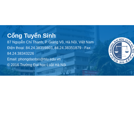
Cổng Tuyển Sinh
87 Nguyễn Chí Thanh, P. Giảng Võ, Hà Nội, Việt Nam
Điện thoại: 84.24.38359803, 84.24.38351879 - Fax:
84.24.38343226
Email: phongdaotao@hlu.edu.vn
© 2016 Trường Đại học Luật Hà Nội