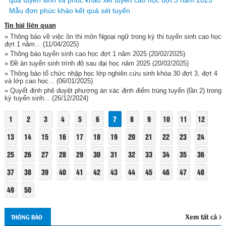
quả tuyển sinh và phúc khảo xét tuyển cao học đợt 3 năm 2025
Mẫu đơn phúc khảo kết quả xét tuyển
Tin bài liên quan
» Thông báo về việc ôn thi môn Ngoại ngữ trong kỳ thi tuyển sinh cao học
đợt 1 năm...
(11/04/2025)
» Thông báo tuyển sinh cao học đợt 1 năm 2025
(20/02/2025)
» Đề án tuyển sinh trình độ sau đại học năm 2025
(20/02/2025)
» Thông báo tổ chức nhập học lớp nghiên cứu sinh khóa 30 đợt 3, đợt 4
và lớp cao học...
(06/01/2025)
» Quyết định phê duyệt phương án xác định điểm trúng tuyển (lần 2) trong
kỳ tuyển sinh...
(26/12/2024)
1
2
3
4
5
6
7
8
9
10
11
12
13
14
15
16
17
18
19
20
21
22
23
24
25
26
27
28
29
30
31
32
33
34
35
36
37
38
39
40
41
42
43
44
45
46
47
48
49
50
Xem tất cả
THÔNG BÁO