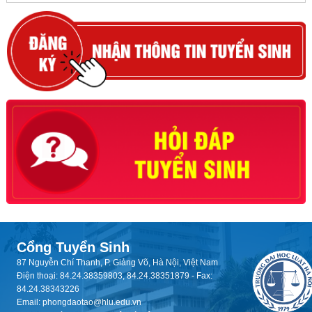
Cổng Tuyển Sinh
87 Nguyễn Chí Thanh, P. Giảng Võ, Hà Nội, Việt Nam
Điện thoại: 84.24.38359803, 84.24.38351879 - Fax:
84.24.38343226
Email: phongdaotao@hlu.edu.vn