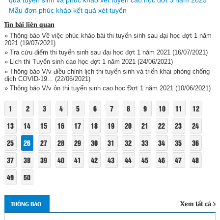
quả tuyển sinh và phúc khảo xét tuyển cao học đợt 3 năm 2025
Mẫu đơn phúc khảo kết quả xét tuyển
Tin bài liên quan
» Thông báo Về việc phúc khảo bài thi tuyển sinh sau đại học đợt 1 năm
2021
(19/07/2021)
» Tra cứu điểm thi tuyển sinh sau đại học đợt 1 năm 2021
(16/07/2021)
» Lịch thi Tuyển sinh cao học đợt 1 năm 2021
(24/06/2021)
» Thông báo V/v điều chỉnh lịch thi tuyển sinh và triển khai phòng chống
dịch COVID-19...
(22/06/2021)
» Thông báo V/v ôn thi tuyển sinh cao học Đợt 1 năm 2021
(10/06/2021)
1
2
3
4
5
6
7
8
9
10
11
12
13
14
15
16
17
18
19
20
21
22
23
24
25
26
27
28
29
30
31
32
33
34
35
36
37
38
39
40
41
42
43
44
45
46
47
48
49
50
Xem tất cả
THÔNG BÁO