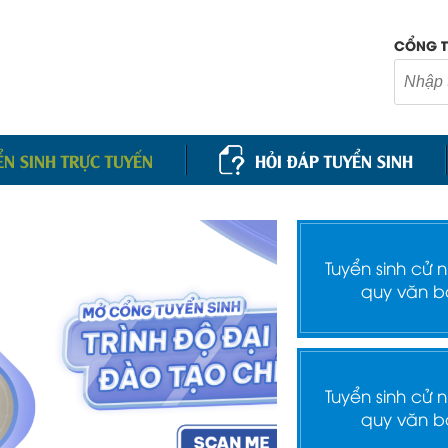
CỔNG T
ỂN SINH TRỰC TUYẾN
HỎI ĐÁP TUYỂN SINH
Tuyển sinh cử 
quy văn b
Tuyển sinh cử 
quy văn b