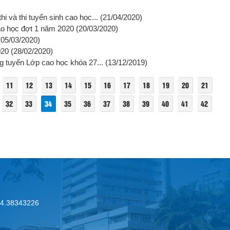
i và thi tuyển sinh cao học...
(21/04/2020)
cao học đợt 1 năm 2020
(20/03/2020)
05/03/2020)
020
(28/02/2020)
ng tuyển Lớp cao học khóa 27...
(13/12/2019)
11
12
13
14
15
16
17
18
19
20
21
32
33
34
35
36
37
38
39
40
41
42
.24.38343226