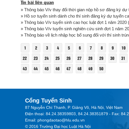
Tin bài liên quan
» Thông báo V/v thay đổi thời gian nộp hồ sơ đăng ký dự th
» Hồ sơ tuyển sinh dành cho thí sinh đăng ký dự tuyển 
» Thông báo V/v tuyển sinh cao học luật đợt 1 năm 2020
(
» Thông báo V/v tuyển sinh nghiên cứu sinh đợt 1 năm 2
» Thông báo về lịch nhập học bổ sung đối với thí sinh trú
1
2
3
4
5
6
7
8
9
10
22
23
24
25
26
27
28
29
30
31
43
44
45
46
47
48
49
50
Cổng Tuyển Sinh
87 Nguyễn Chí Thanh, P. Giảng Võ, Hà Nội, Việt Nam
Điện thoại: 84.24.38359803, 84.24.38351879 - Fax: 84
Email: phongdaotao@hlu.edu.vn
© 2016 Trường Đại học Luật Hà Nội