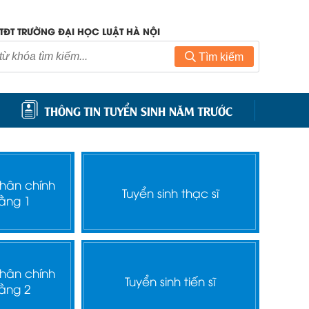
TĐT TRƯỜNG ĐẠI HỌC LUẬT HÀ NỘI
Tìm kiếm
THÔNG TIN TUYỂN SINH NĂM TRƯỚC
nhân chính
Tuyển sinh thạc sĩ
ằng 1
nhân chính
Tuyển sinh tiến sĩ
ằng 2