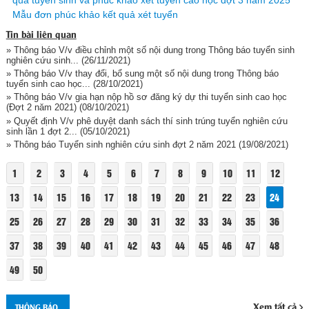
quả tuyển sinh và phúc khảo xét tuyển cao học đợt 3 năm 2025
Mẫu đơn phúc khảo kết quả xét tuyển
Tin bài liên quan
» Thông báo V/v điều chỉnh một số nội dung trong Thông báo tuyển sinh
nghiên cứu sinh...
(26/11/2021)
» Thông báo V/v thay đổi, bổ sung một số nội dung trong Thông báo
tuyển sinh cao học...
(28/10/2021)
» Thông báo V/v gia hạn nộp hồ sơ đăng ký dự thi tuyển sinh cao học
(Đợt 2 năm 2021)
(08/10/2021)
» Quyết định V/v phê duyệt danh sách thí sinh trúng tuyển nghiên cứu
sinh lần 1 đợt 2...
(05/10/2021)
» Thông báo Tuyển sinh nghiên cứu sinh đợt 2 năm 2021
(19/08/2021)
1
2
3
4
5
6
7
8
9
10
11
12
13
14
15
16
17
18
19
20
21
22
23
24
25
26
27
28
29
30
31
32
33
34
35
36
37
38
39
40
41
42
43
44
45
46
47
48
49
50
Xem tất cả
THÔNG BÁO