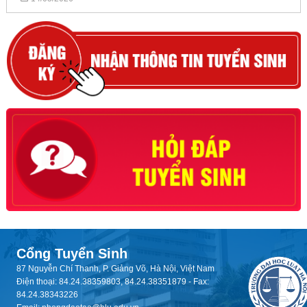
Cổng Tuyển Sinh
87 Nguyễn Chí Thanh, P. Giảng Võ, Hà Nội, Việt Nam
Điện thoại: 84.24.38359803, 84.24.38351879 - Fax:
84.24.38343226