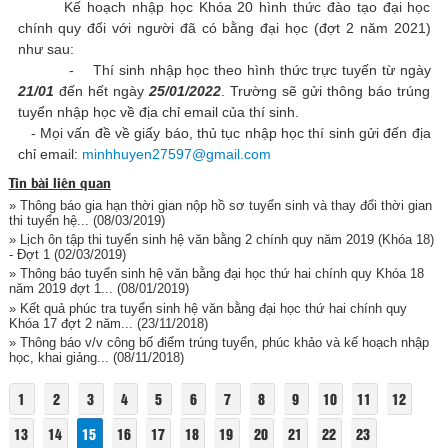
Kế hoạch nhập học Khóa 20 hình thức đào tạo đại học
chính quy đối với người đã có bằng đại học (đợt 2 năm 2021)
như sau:
- Thí sinh nhập học theo hình thức trực tuyến từ ngày
21/01
đến hết ngày
25/01/2022
. Trường sẽ gửi thông báo trúng
tuyển nhập học về địa chỉ email của thí sinh.
- Mọi vấn đề về giấy báo, thủ tục nhập học thí sinh gửi đến địa
chỉ email:
minhhuyen27597@gmail.com
Tin bài liên quan
» Thông báo gia hạn thời gian nộp hồ sơ tuyển sinh và thay đổi thời gian
thi tuyển hệ...
(08/03/2019)
» Lịch ôn tập thi tuyển sinh hệ văn bằng 2 chính quy năm 2019 (Khóa 18)
- Đợt 1
(02/03/2019)
» Thông báo tuyển sinh hệ văn bằng đại học thứ hai chính quy Khóa 18
năm 2019 đợt 1...
(08/01/2019)
» Kết quả phúc tra tuyển sinh hệ văn bằng đại học thứ hai chính quy
Khóa 17 đợt 2 năm...
(23/11/2018)
» Thông báo v/v công bố điểm trúng tuyển, phúc khảo và kế hoạch nhập
học, khai giảng...
(08/11/2018)
1
2
3
4
5
6
7
8
9
10
11
12
13
14
15
16
17
18
19
20
21
22
23