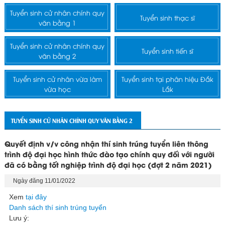
Tuyển sinh cử nhân chính quy
Tuyển sinh thạc sĩ
văn bằng 1
Tuyển sinh cử nhân chính quy
Tuyển sinh tiến sĩ
văn bằng 2
Tuyển sinh cử nhân vừa làm
Tuyển sinh tại phân hiệu Đắk
vừa học
Lắk
TUYỂN SINH CỬ NHÂN CHÍNH QUY VĂN BẰNG 2
Quyết định v/v công nhận thí sinh trúng tuyển liên thông
trình độ đại học hình thức đào tạo chính quy đối với người
đã có bằng tốt nghiệp trình độ đại học (đợt 2 năm 2021)
Ngày đăng 11/01/2022
Xem
tại đây
Danh sách thí sinh trúng tuyển
Lưu ý: