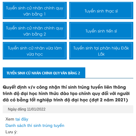
Tuyển sinh cử nhân chính quy
Tuyển sinh thạc sĩ
văn bằng 1
Tuyển sinh cử nhân chính quy
Tuyển sinh tiến sĩ
văn bằng 2
Tuyển sinh cử nhân vừa làm
Tuyển sinh tại phân hiệu Đắk
vừa học
Lắk
TUYỂN SINH CỬ NHÂN CHÍNH QUY VĂN BẰNG 2
Quyết định v/v công nhận thí sinh trúng tuyển liên thông
trình độ đại học hình thức đào tạo chính quy đối với người
đã có bằng tốt nghiệp trình độ đại học (đợt 2 năm 2021)
Ngày đăng 11/01/2022
Xem
tại đây
Danh sách thí sinh trúng tuyển
Lưu ý: