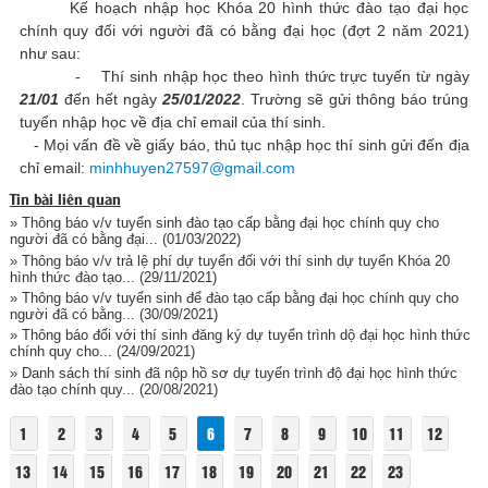
Kế hoạch nhập học Khóa 20 hình thức đào tạo đại học
chính quy đối với người đã có bằng đại học (đợt 2 năm 2021)
như sau:
- Thí sinh nhập học theo hình thức trực tuyến từ ngày
21/01
đến hết ngày
25/01/2022
. Trường sẽ gửi thông báo trúng
tuyển nhập học về địa chỉ email của thí sinh.
- Mọi vấn đề về giấy báo, thủ tục nhập học thí sinh gửi đến địa
chỉ email:
minhhuyen27597@gmail.com
Tin bài liên quan
» Thông báo v/v tuyển sinh đào tạo cấp bằng đại học chính quy cho
người đã có bằng đại...
(01/03/2022)
» Thông báo v/v trả lệ phí dự tuyển đối với thí sinh dự tuyển Khóa 20
hình thức đào tạo...
(29/11/2021)
» Thông báo v/v tuyển sinh để đào tạo cấp bằng đại học chính quy cho
người đã có bằng...
(30/09/2021)
» Thông báo đối với thí sinh đăng ký dự tuyển trình dộ đại học hình thức
chính quy cho...
(24/09/2021)
» Danh sách thí sinh đã nộp hồ sơ dự tuyển trình độ đại học hình thức
đào tạo chính quy...
(20/08/2021)
1
2
3
4
5
6
7
8
9
10
11
12
13
14
15
16
17
18
19
20
21
22
23