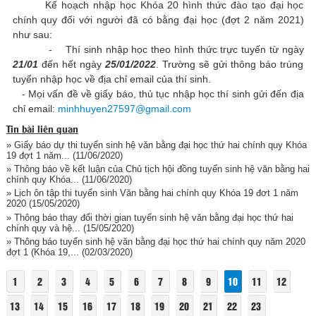
Kế hoạch nhập học Khóa 20 hình thức đào tạo đại học
chính quy đối với người đã có bằng đại học (đợt 2 năm 2021)
như sau:
- Thí sinh nhập học theo hình thức trực tuyến từ ngày
21/01
đến hết ngày
25/01/2022
. Trường sẽ gửi thông báo trúng
tuyển nhập học về địa chỉ email của thí sinh.
- Mọi vấn đề về giấy báo, thủ tục nhập học thí sinh gửi đến địa
chỉ email:
minhhuyen27597@gmail.com
Tin bài liên quan
» Giấy báo dự thi tuyển sinh hệ văn bằng đại học thứ hai chính quy Khóa
19 đợt 1 năm...
(11/06/2020)
» Thông báo về kết luận của Chủ tịch hội đồng tuyển sinh hệ văn bằng hai
chính quy Khóa...
(11/06/2020)
» Lịch ôn tập thi tuyển sinh Văn bằng hai chính quy Khóa 19 đơt 1 năm
2020
(15/05/2020)
» Thông báo thay đổi thời gian tuyển sinh hệ văn bằng đại học thứ hai
chính quy và hệ...
(15/05/2020)
» Thông báo tuyển sinh hệ văn bằng đại học thứ hai chính quy năm 2020
đợt 1 (Khóa 19,...
(02/03/2020)
1
2
3
4
5
6
7
8
9
10
11
12
13
14
15
16
17
18
19
20
21
22
23