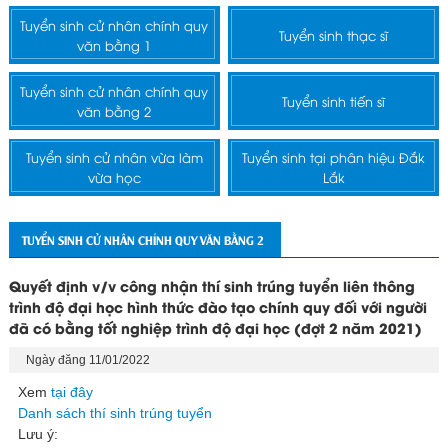
Tuyển sinh cử nhân chính quy
Tuyển sinh thạc sĩ
văn bằng 1
Tuyển sinh cử nhân chính quy
Tuyển sinh tiến sĩ
văn bằng 2
Tuyển sinh cử nhân vừa làm
Tuyển sinh tại phân hiệu Đắk
vừa học
Lắk
TUYỂN SINH CỬ NHÂN CHÍNH QUY VĂN BẰNG 2
Quyết định v/v công nhận thí sinh trúng tuyển liên thông
trình độ đại học hình thức đào tạo chính quy đối với người
đã có bằng tốt nghiệp trình độ đại học (đợt 2 năm 2021)
Ngày đăng 11/01/2022
Xem
tại đây
Danh sách thí sinh trúng tuyển
Lưu ý: