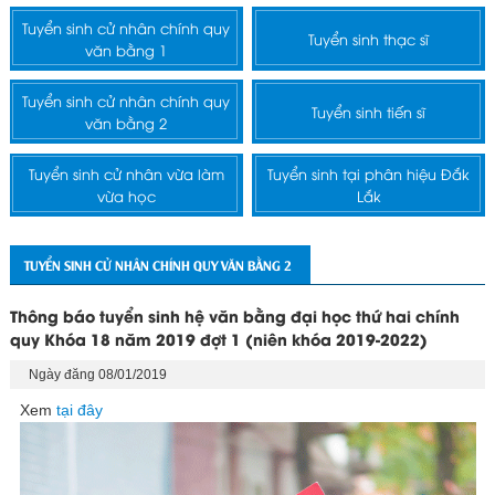
Tuyển sinh cử nhân chính quy
Tuyển sinh thạc sĩ
văn bằng 1
Tuyển sinh cử nhân chính quy
Tuyển sinh tiến sĩ
văn bằng 2
Tuyển sinh cử nhân vừa làm
Tuyển sinh tại phân hiệu Đắk
vừa học
Lắk
TUYỂN SINH CỬ NHÂN CHÍNH QUY VĂN BẰNG 2
Thông báo tuyển sinh hệ văn bằng đại học thứ hai chính
quy Khóa 18 năm 2019 đợt 1 (niên khóa 2019-2022)
Ngày đăng 08/01/2019
Xem
tại đây