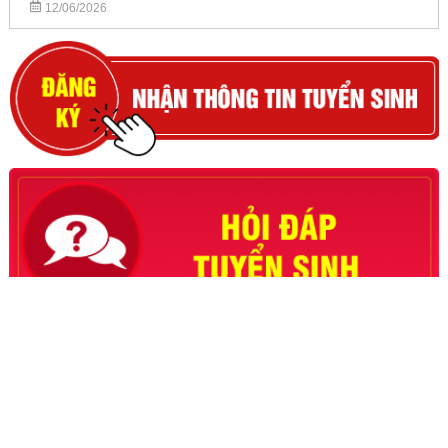
12/06/2026
Cổng Tuyển Sinh
87 Nguyễn Chí Thanh, P. Giảng Võ, Hà Nội, Việt Nam
Điện thoại: 84.24.38359803, 84.24.38351879 - Fax:
84.24.38343226