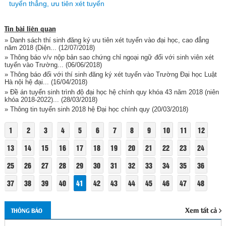
tuyển thẳng, ưu tiên xét tuyển
Tin bài liên quan
» Danh sách thí sinh đăng ký ưu tiên xét tuyển vào đại học, cao đẳng
năm 2018 (Diện...
(12/07/2018)
» Thông báo v/v nộp bản sao chứng chỉ ngoại ngữ đối với sinh viên xét
tuyển vào Trường...
(06/06/2018)
» Thông báo đối với thí sinh đăng ký xét tuyển vào Trường Đại học Luật
Hà nội hệ đại...
(16/04/2018)
» Đề án tuyển sinh trình độ đại học hệ chính quy khóa 43 năm 2018 (niên
khóa 2018-2022)...
(28/03/2018)
» Thông tin tuyển sinh 2018 hệ Đại học chính quy
(20/03/2018)
1
2
3
4
5
6
7
8
9
10
11
12
13
14
15
16
17
18
19
20
21
22
23
24
25
26
27
28
29
30
31
32
33
34
35
36
37
38
39
40
41
42
43
44
45
46
47
48
Xem tất cả
THÔNG BÁO