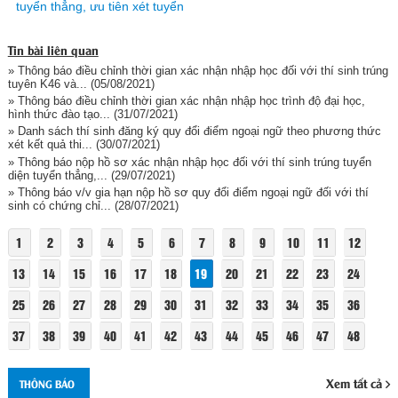
tuyển thẳng, ưu tiên xét tuyển
Tin bài liên quan
» Thông báo điều chỉnh thời gian xác nhận nhập học đối với thí sinh trúng
tuyên K46 và...
(05/08/2021)
» Thông báo điều chỉnh thời gian xác nhận nhập học trình độ đại học,
hình thức đào tạo...
(31/07/2021)
» Danh sách thí sinh đăng ký quy đổi điểm ngoại ngữ theo phương thức
xét kết quả thi...
(30/07/2021)
» Thông báo nộp hồ sơ xác nhận nhập học đối với thí sinh trúng tuyển
diện tuyển thẳng,...
(29/07/2021)
» Thông báo v/v gia hạn nộp hồ sơ quy đổi điểm ngoại ngữ đối với thí
sinh có chứng chỉ...
(28/07/2021)
1
2
3
4
5
6
7
8
9
10
11
12
13
14
15
16
17
18
19
20
21
22
23
24
25
26
27
28
29
30
31
32
33
34
35
36
37
38
39
40
41
42
43
44
45
46
47
48
Xem tất cả
THÔNG BÁO