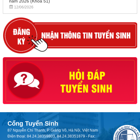
năm 2026 (Khóa 51)
12/06/2026
Cổng Tuyển Sinh
87 Nguyễn Chí Thanh, P. Giảng Võ, Hà Nội, Việt Nam
Điện thoại: 84.24.38359803, 84.24.38351879 - Fax: