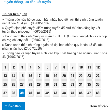
tuyển thẳng, ưu tiên xét tuyển
Tin bài liên quan
» Thông báo nộp hồ sơ xác nhận nhập học đối với thí sinh trúng tuyển
vào Khóa 43 diện...
(06/08/2018)
» Quyết định phê duyệt điểm trúng tuyển đối với thí sinh đăng ký xét
tuyển theo phương...
(06/08/2018)
» Danh sách thí sinh đăng ký miễn thi THPTQG môn tiếng Anh và có nộp
chứng chỉ quy đổi...
(26/07/2018)
» Danh sách thí sinh trúng tuyển hệ đại học chính quy Khóa 43 đã xác
nhận nhập học
(24/07/2018)
» Thông báo về việc tuyển sinh vào lớp Chất lượng cao ngành Luật Khóa
43
(19/07/2018)
1
2
3
4
5
6
7
8
9
10
11
12
13
14
15
16
17
18
19
20
21
22
23
24
25
26
27
28
29
30
31
32
33
34
35
36
37
38
39
40
41
42
43
44
45
46
47
48
Xem tất cả
THÔNG BÁO