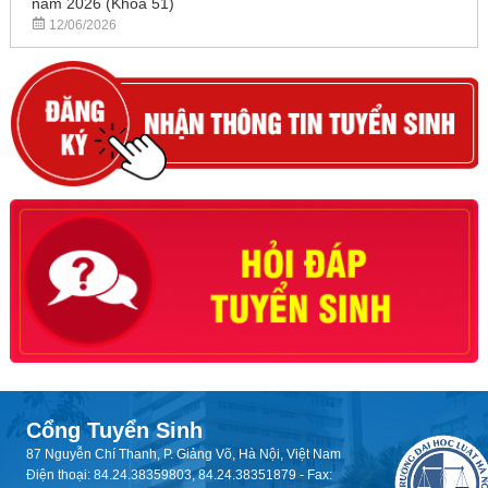
năm 2026 (Khóa 51)
12/06/2026
Cổng Tuyển Sinh
87 Nguyễn Chí Thanh, P. Giảng Võ, Hà Nội, Việt Nam
Điện thoại: 84.24.38359803, 84.24.38351879 - Fax: