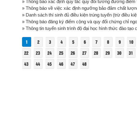
» Thông báo xác định quy tắc quy đổi tương đương điểm tr
» Thông báo về việc xác định ngưỡng bảo đảm chất lượng 
» Danh sách thí sinh đủ điều kiện trúng tuyển (trừ điều ki
» Thông báo đăng ký điểm cộng và quy đổi chứng chỉ ngoại 
» Thông tin tuyển sinh trình độ đại học hình thức đào tạ
1
2
3
4
5
6
7
8
9
10
22
23
24
25
26
27
28
29
30
31
43
44
45
46
47
48