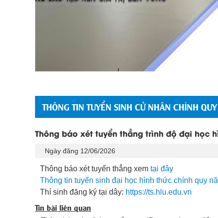
THÔNG TIN TUYỂN SINH CỬ NHÂN CHÍNH QUY
Thông báo xét tuyển thẳng trình độ đại học 
Ngày đăng 12/06/2026
Thông báo xét tuyển thẳng xem
tại đây
Thông tin tuyển sinh đại học hình thức chính quy 
Thí sinh đăng ký tại dây:
https://ts.hlu.edu.vn
Tin bài liên quan