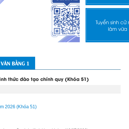
Tuyển sinh cử
làm vừa
 VĂN BẰNG 1
hình thức đào tạo chính quy (Khóa 51)
năm 2026 (Khóa 51)