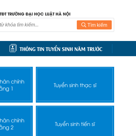
TĐT TRƯỜNG ĐẠI HỌC LUẬT HÀ NỘI
Tìm kiếm
THÔNG TIN TUYỂN SINH NĂM TRƯỚC
nhân chính
Tuyển sinh thạc sĩ
ằng 1
nhân chính
Tuyển sinh tiến sĩ
ằng 2