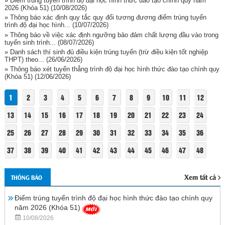
» Điểm trúng tuyển trình độ đại học hình thức đào tạo chính quy năm
2026 (Khóa 51)
(10/08/2026)
» Thông báo xác định quy tắc quy đổi tương đương điểm trúng tuyển
trình độ đại học hình...
(10/07/2026)
» Thông báo về việc xác định ngưỡng bảo đảm chất lượng đầu vào trong
tuyển sinh trình...
(08/07/2026)
» Danh sách thí sinh đủ điều kiện trúng tuyển (trừ điều kiện tốt nghiệp
THPT) theo...
(26/06/2026)
» Thông báo xét tuyển thẳng trình độ đại học hình thức đào tạo chính quy
(Khóa 51)
(12/06/2026)
1
2
3
4
5
6
7
8
9
10
11
12
13
14
15
16
17
18
19
20
21
22
23
24
25
26
27
28
29
30
31
32
33
34
35
36
37
38
39
40
41
42
43
44
45
46
47
48
Xem tất cả
THÔNG BÁO
Điểm trúng tuyển trình độ đại học hình thức đào tạo chính quy
năm 2026 (Khóa 51)
10/08/2026