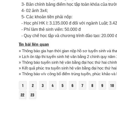
3- Bản chính bảng điểm học tập toàn khóa của trườn
4- 02 ảnh 3x4;
5- Các khoản tiền phải nộp:
- Học phí HK I: 3.135.000 đ đối với ngành Luật; 3.4
- Phí làm thẻ sinh viên: 50.000 đ
- Quy chế học tập và chương trình đào tạo: 20.000 
Tin bài liên quan
» Thông báo gia hạn thời gian nộp hồ sơ tuyển sinh và thay 
» Lịch ôn tập thi tuyển sinh hệ văn bằng 2 chính quy năm
» Thông báo tuyển sinh hệ văn bằng đại học thứ hai chín
» Kết quả phúc tra tuyển sinh hệ văn bằng đại học thứ ha
» Thông báo v/v công bố điểm trúng tuyển, phúc khảo và k
1
2
3
4
5
6
7
8
9
10
22
23