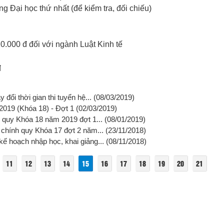
g Đại học thứ nhất (để kiểm tra, đối chiếu)
20.000 đ đối với ngành Luật Kinh tế
đ
đổi thời gian thi tuyển hệ...
(08/03/2019)
 2019 (Khóa 18) - Đợt 1
(02/03/2019)
h quy Khóa 18 năm 2019 đợt 1...
(08/01/2019)
i chính quy Khóa 17 đợt 2 năm...
(23/11/2018)
ế hoạch nhập học, khai giảng...
(08/11/2018)
11
12
13
14
15
16
17
18
19
20
21