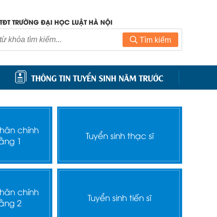
TĐT TRƯỜNG ĐẠI HỌC LUẬT HÀ NỘI
Tìm kiếm
THÔNG TIN TUYỂN SINH NĂM TRƯỚC
nhân chính
Tuyển sinh thạc sĩ
ằng 1
nhân chính
Tuyển sinh tiến sĩ
ằng 2