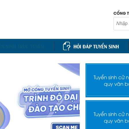
CỔNG T
ỂN SINH TRỰC TUYẾN
HỎI ĐÁP TUYỂN SINH
Tuyển sinh cử 
quy văn b
Tuyển sinh cử 
quy văn b