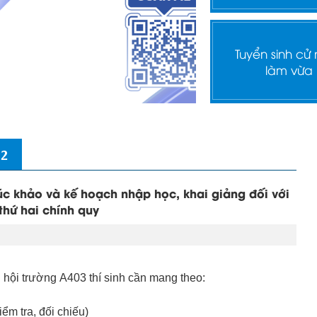
Tuyển sinh cử
làm vừa
 2
c khảo và kế hoạch nhập học, khai giảng đối với
thứ hai chính quy
 hội trường A403 thí sinh cần mang theo:
ểm tra, đối chiếu)