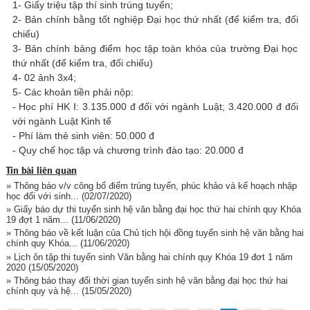
1- Giấy triệu tập thí sinh trúng tuyển;
2- Bản chính bằng tốt nghiệp Đại học thứ nhất (để kiểm tra, đối
chiếu)
3- Bản chính bảng điểm học tập toàn khóa của trường Đại học
thứ nhất (để kiểm tra, đối chiếu)
4- 02 ảnh 3x4;
5- Các khoản tiền phải nộp:
- Học phí HK I: 3.135.000 đ đối với ngành Luật; 3.420.000 đ đối
với ngành Luật Kinh tế
- Phí làm thẻ sinh viên: 50.000 đ
- Quy chế học tập và chương trình đào tạo: 20.000 đ
Tin bài liên quan
» Thông báo v/v công bố điểm trúng tuyển, phúc khảo và kế hoạch nhập
học đối với sinh...
(02/07/2020)
» Giấy báo dự thi tuyển sinh hệ văn bằng đại học thứ hai chính quy Khóa
19 đợt 1 năm...
(11/06/2020)
» Thông báo về kết luận của Chủ tịch hội đồng tuyển sinh hệ văn bằng hai
chính quy Khóa...
(11/06/2020)
» Lịch ôn tập thi tuyển sinh Văn bằng hai chính quy Khóa 19 đơt 1 năm
2020
(15/05/2020)
» Thông báo thay đổi thời gian tuyển sinh hệ văn bằng đại học thứ hai
chính quy và hệ...
(15/05/2020)