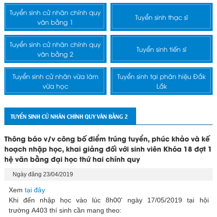
Tuyển sinh cử nhân chính quy
Tuyển sinh thạc sĩ
văn bằng 1
Tuyển sinh cử nhân chính quy
Tuyển sinh tiến sĩ
văn bằng 2
Tuyển sinh cử nhân vừa làm
Tuyển sinh tại phân hiệu Đắk
vừa học
Lắk
TUYỂN SINH CỬ NHÂN CHÍNH QUY VĂN BẰNG 2
Thông báo v/v công bố điểm trúng tuyển, phúc khảo và kế
hoạch nhập học, khai giảng đối với sinh viên Khóa 18 đợt 1
hệ văn bằng đại học thứ hai chính quy
Ngày đăng 23/04/2019
Xem
tại đây
Khi đến nhập học vào lúc 8h00' ngày 17/05/2019 tại hội
trường A403 thí sinh cần mang theo: