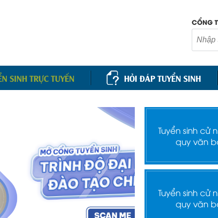
CỔNG T
ỂN SINH TRỰC TUYẾN
HỎI ĐÁP TUYỂN SINH
Tuyển sinh cử 
quy văn b
Tuyển sinh cử 
quy văn b