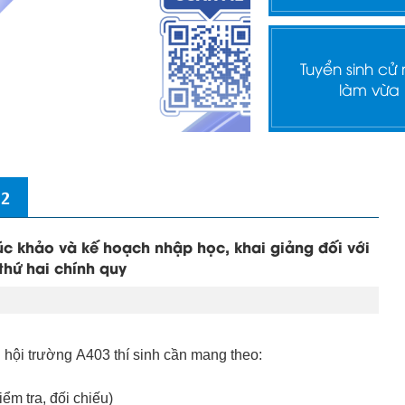
Tuyển sinh cử
làm vừa
 2
c khảo và kế hoạch nhập học, khai giảng đối với
thứ hai chính quy
 hội trường A403 thí sinh cần mang theo:
ểm tra, đối chiếu)