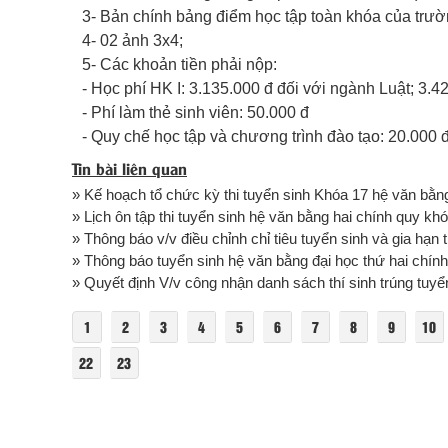
3- Bản chính bảng điểm học tập toàn khóa của trườn
4- 02 ảnh 3x4;
5- Các khoản tiền phải nộp:
- Học phí HK I: 3.135.000 đ đối với ngành Luật; 3.4
- Phí làm thẻ sinh viên: 50.000 đ
- Quy chế học tập và chương trình đào tạo: 20.000 
Tin bài liên quan
» Kế hoạch tổ chức kỳ thi tuyển sinh Khóa 17 hệ văn bằng 
» Lịch ôn tập thi tuyển sinh hệ văn bằng hai chính quy k
» Thông báo v/v điều chỉnh chỉ tiêu tuyển sinh và gia hạn 
» Thông báo tuyển sinh hệ văn bằng đại học thứ hai chính
» Quyết định V/v công nhận danh sách thí sinh trúng tuyển
1
2
3
4
5
6
7
8
9
10
22
23