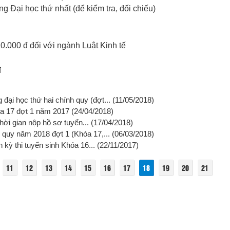
g Đại học thứ nhất (để kiểm tra, đối chiếu)
20.000 đ đối với ngành Luật Kinh tế
đ
đại học thứ hai chính quy (đợt...
(11/05/2018)
hóa 17 đợt 1 năm 2017
(24/04/2018)
thời gian nộp hồ sơ tuyển...
(17/04/2018)
 quy năm 2018 đợt 1 (Khóa 17,...
(06/03/2018)
 kỳ thi tuyển sinh Khóa 16...
(22/11/2017)
11
12
13
14
15
16
17
18
19
20
21