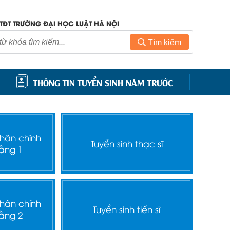
TĐT TRƯỜNG ĐẠI HỌC LUẬT HÀ NỘI
Tìm kiếm
THÔNG TIN TUYỂN SINH NĂM TRƯỚC
nhân chính
Tuyển sinh thạc sĩ
ằng 1
nhân chính
Tuyển sinh tiến sĩ
ằng 2