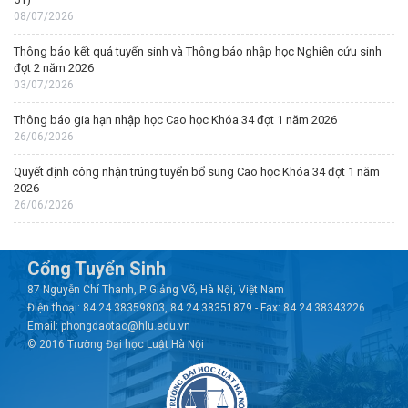
08/07/2026
Thông báo kết quả tuyển sinh và Thông báo nhập học Nghiên cứu sinh
đợt 2 năm 2026
03/07/2026
Thông báo gia hạn nhập học Cao học Khóa 34 đợt 1 năm 2026
26/06/2026
Quyết định công nhận trúng tuyển bổ sung Cao học Khóa 34 đợt 1 năm
2026
26/06/2026
Cổng Tuyển Sinh
87 Nguyễn Chí Thanh, P. Giảng Võ, Hà Nội, Việt Nam
Điện thoại: 84.24.38359803, 84.24.38351879 - Fax: 84.24.38343226
Email: phongdaotao@hlu.edu.vn
© 2016 Trường Đại học Luật Hà Nội