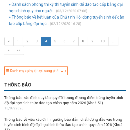
» Danh sách phòng thi kỳ thi tuyển sinh để đào tạo cấp bằng đại
học chính quy cho người...
(03/12/2020 07:06)
» Thông báo về kết luận của Chủ tịnh Hội đồng tuyển sinh để đào
tạo cấp bằng đại học...
(02/12/2020 16:28)
«
1
2
3
4
5
6
7
8
9
10
…
»
»»
☰ Danh mục phụ
(trượt sang phải → )
THÔNG BÁO
Thông báo xác định quy tắc quy đổi tương đương điểm trúng tuyển trình
độ đại học hình thức đào tạo chính quy năm 2026 (Khoá 51)
10/07/2026
Thông báo về việc xác định ngưỡng bảo đảm chất lượng đầu vào trong
tuyển sinh trình độ đại học hình thức đào tạo chính quy năm 2026 (Khoá
51)