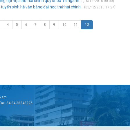
ằng đại học thứ hai chính quy khóa 15 ngành...
(16/12/2016 00:00)
 tuyển sinh hệ văn bằng đại học thứ hai chính...
(08/12/2016 17:27)
4
5
6
7
8
9
10
11
12
t Nam
 Fax: 84.24.38343226