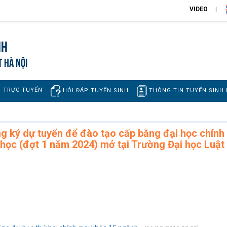
VIDEO
nh
T HÀ NỘI
H TRỰC TUYẾN
THÔNG TIN TUYỂN SINH
HỎI ĐÁP TUYỂN SINH
ng ký dự tuyển để đào tạo cấp bằng đại học chính
học (đợt 1 năm 2024) mở tại Trường Đại học Luật