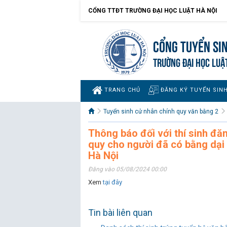
CỔNG TTĐT TRƯỜNG ĐẠI HỌC LUẬT HÀ NỘI
Cổng tuyển si
TRƯỜNG ĐẠI HỌC LUẬ
TRANG CHỦ
ĐĂNG KÝ TUYỂN SIN
Tuyển sinh cử nhân chính quy văn bằng 2
Thông báo đối với thí sinh đă
quy cho người đã có bằng dại 
Hà Nội
Đăng vào 05/08/2024 00:00
Xem
tại đây
Tin bài liên quan