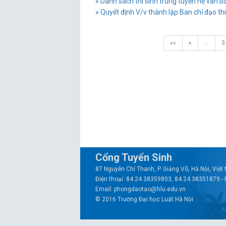
» Danh sách thí sinh trúng tuyển hệ văn b
» Quyết định V/v thành lập Ban chỉ đạo thi
««
«
…
3
Cổng Tuyển Sinh
87 Nguyễn Chí Thanh, P. Giảng Võ, Hà Nội, Việ
Điện thoại: 84.24.38359803, 84.24.38351879 -
Email: phongdaotao@hlu.edu.vn
© 2016 Trường Đại học Luật Hà Nội