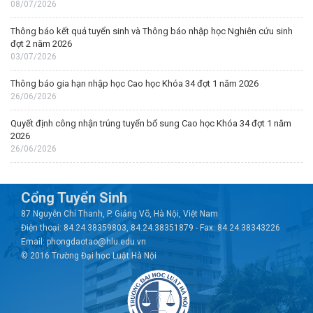
08/07/2026
Thông báo kết quả tuyển sinh và Thông báo nhập học Nghiên cứu sinh
đợt 2 năm 2026
03/07/2026
Thông báo gia hạn nhập học Cao học Khóa 34 đợt 1 năm 2026
26/06/2026
Quyết định công nhận trúng tuyển bổ sung Cao học Khóa 34 đợt 1 năm
2026
26/06/2026
Cổng Tuyển Sinh
87 Nguyễn Chí Thanh, P. Giảng Võ, Hà Nội, Việt Nam
Điện thoại: 84.24.38359803, 84.24.38351879 - Fax: 84.24.38343226
Email: phongdaotao@hlu.edu.vn
© 2016 Trường Đại học Luật Hà Nội