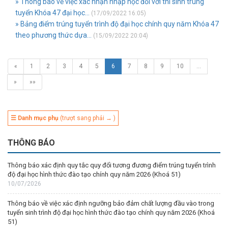
» Thông báo về việc xác nhận nhập học đối với thí sinh trúng
tuyển Khóa 47 đại học...
(17/09/2022 16:05)
» Bảng điểm trúng tuyển trình độ đại học chính quy năm Khóa 47
theo phương thức dựa...
(15/09/2022 20:04)
«
1
2
3
4
5
6
7
8
9
10
…
»
»»
☰ Danh mục phụ
(trượt sang phải → )
THÔNG BÁO
Thông báo xác định quy tắc quy đổi tương đương điểm trúng tuyển trình
độ đại học hình thức đào tạo chính quy năm 2026 (Khoá 51)
10/07/2026
Thông báo về việc xác định ngưỡng bảo đảm chất lượng đầu vào trong
tuyển sinh trình độ đại học hình thức đào tạo chính quy năm 2026 (Khoá
51)