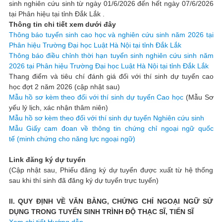
sinh nghiên cứu sinh từ ngày 01/6/2026 đến hết ngày 07/6/2026
tại Phân hiệu tại tỉnh Đắk Lắk .
Thông tin chi tiết xem dưới đây
Thông báo tuyển sinh cao học và nghiên cứu sinh năm 2026 tại
Phân hiệu Trường Đại học Luật Hà Nội tại tỉnh Đắk Lắk
Thông báo điều chỉnh thời hạn tuyển sinh nghiên cứu sinh năm
2026 tại Phân hiệu Trường Đại học Luật Hà Nội tại tỉnh Đắk Lắk
Thang điểm và tiêu chí đánh giá đối với thí sinh dự tuyển cao
học đợt 2 năm 2026 (cập nhật sau)
Mẫu hồ sơ kèm theo đối với thí sinh dự tuyển Cao học
(Mẫu Sơ
yếu lý lịch, xác nhận thâm niên)
Mẫu hồ sơ kèm theo đối với thí sinh dự tuyển Nghiên cứu sinh
Mẫu Giấy cam đoan về thông tin chứng chỉ ngoại ngữ quốc
tế (minh chứng cho năng lực ngoại ngữ)
Link đăng ký dự tuyển
(Cập nhật sau, Phiếu đăng ký dự tuyển được xuất từ hệ thống
sau khi thí sinh đã đăng ký dự tuyển trực tuyến)
II. QUY ĐỊNH VỀ VĂN BẰNG, CHỨNG CHỈ NGOẠI NGỮ SỬ
DỤNG TRONG TUYỂN SINH TRÌNH ĐỘ THẠC SĨ, TIẾN SĨ