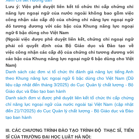
Xem chi tiết Hướng dẫn
Lưu ý: Việc phê duyệt liên kết tổ chức thi cấp chứng chỉ
năng lực ngoại ngữ của nước ngoài không bao gồm việc
công nhận các cấp độ của chứng chỉ năng lực ngoại ngữ
đó tương đương với các bậc của Khung năng lực ngoại
ngữ 6 bậc dùng cho Việt Nam
(Ngoài việc được phê duyệt liên kết, chứng chỉ ngoại ngữ
phải có quyết định của Bộ Giáo dục và Đào tạo về
việc công nhận các cấp độ của chứng chỉ tương đương với
các bậc của Khung năng lực ngoại ngữ 6 bậc dùng cho Việt
Nam)
Danh sách các đơn vị tổ chức thi đánh giá năng lực tiếng Anh
theo Khung năng lực ngoại ngữ 6 bậc dùng cho Việt Nam (Dữ
liệu cập nhật đến tháng 3/2025) do Cục Quản lý chất lượng - Bộ
Giáo dục và Đào tạo ban hành
Danh sách đơn vị được phê duyệt liên kết tổ chức thi cấp chứng
chỉ năng lực ngoại ngữ của nước ngoài tại Việt Nam (cập nhật
đến 21/7/2025) do Cục Quản lý chất lượng - Bộ Giáo dục và Đào
tạo ban hành
III. CÁC CHƯƠNG TRÌNH ĐÀO TẠO TRÌNH ĐỘ THẠC SĨ, TIẾN
SĨ CỦA TRƯỜNG ĐẠI HỌC LUẬT HÀ NỘI: