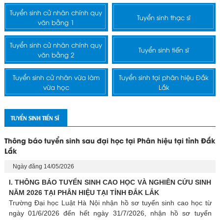
Tuyển sinh cử nhân chính quy
Tuyển sinh thạc sĩ
văn bằng 1
Tuyển sinh cử nhân chính quy
Tuyển sinh tiến sĩ
văn bằng 2
Tuyển sinh cử nhân vừa làm
Tuyển sinh tại phân hiệu Đắk
vừa học
Lắk
TUYỂN SINH TIẾN SĨ
Thông báo tuyển sinh sau đại học tại Phân hiệu tại tỉnh Đắk
Lắk
Ngày đăng 14/05/2026
I. THÔNG BÁO TUYỂN SINH CAO HỌC VÀ NGHIÊN CỨU SINH
NĂM 2026 TẠI PHÂN HIỆU TẠI TỈNH ĐẮK LẮK
Trường Đại học Luật Hà Nội nhận hồ sơ tuyển sinh cao học từ
ngày 01/6/2026 đến hết ngày 31/7/2026, nhận hồ sơ tuyển