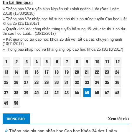
Tin bài liên quan
» Thông báo V/v tuyển sinh Nghiên cứu sinh ngành Luật (Đợt 1 năm
2018)
(15/03/2018)
» Thông báo V/v nhập học bổ sung cho thí sinh trúng tuyển Cao học luật
Khóa 25
(13/11/2017)
» Quyết định V/v công nhận trúng tuyển bổ sung đối với các thí sinh dự
thi cao học Luật...
(10/11/2017)
» Kết quả phúc tra cao học khóa 25 đối với tất cả các chuyên nghành
(10/11/2017)
» Thông báo nhập học và khai giảng lớp cao học khóa 25
(30/10/2017)
1
2
3
4
5
6
7
8
9
10
11
12
13
14
15
16
17
18
19
20
21
22
23
24
25
26
27
28
29
30
31
32
33
34
35
36
37
38
39
40
41
42
43
44
45
46
47
48
49
50
Xem tất cả
THÔNG BÁO
Thông báo gia hạn nhập học Cao học Khóa 34 đợt 1 năm