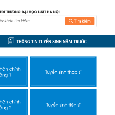
TĐT TRƯỜNG ĐẠI HỌC LUẬT HÀ NỘI
Tìm kiếm
THÔNG TIN TUYỂN SINH NĂM TRƯỚC
nhân chính
Tuyển sinh thạc sĩ
ằng 1
nhân chính
Tuyển sinh tiến sĩ
ằng 2