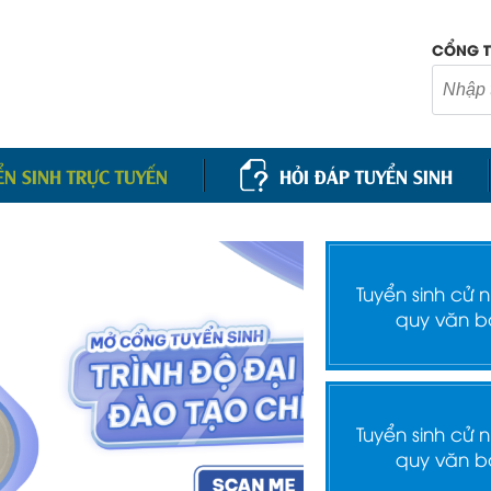
CỔNG T
ỂN SINH TRỰC TUYẾN
HỎI ĐÁP TUYỂN SINH
Tuyển sinh cử 
quy văn b
Tuyển sinh cử 
quy văn b