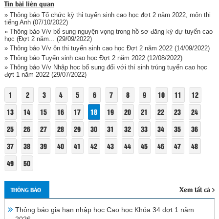
Tin bài liên quan
» Thông báo Tổ chức kỳ thi tuyển sinh cao học đợt 2 năm 2022, môn thi
tiếng Anh
(07/10/2022)
» Thông báo V/v bổ sung nguyện vọng trong hồ sơ đăng ký dự tuyển cao
học (Đợt 2 năm...
(29/09/2022)
» Thông báo V/v ôn thi tuyển sinh cao học Đợt 2 năm 2022
(14/09/2022)
» Thông báo Tuyển sinh cao học Đợt 2 năm 2022
(12/08/2022)
» Thông báo V/v Nhập học bổ sung đối với thí sinh trúng tuyển cao học
đợt 1 năm 2022
(29/07/2022)
1
2
3
4
5
6
7
8
9
10
11
12
13
14
15
16
17
18
19
20
21
22
23
24
25
26
27
28
29
30
31
32
33
34
35
36
37
38
39
40
41
42
43
44
45
46
47
48
49
50
Xem tất cả
THÔNG BÁO
Thông báo gia hạn nhập học Cao học Khóa 34 đợt 1 năm
2026