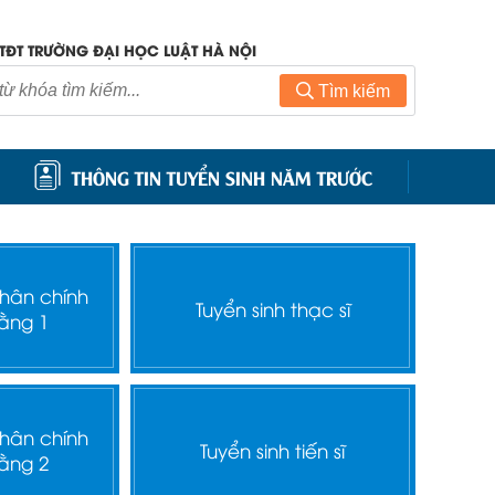
TĐT TRƯỜNG ĐẠI HỌC LUẬT HÀ NỘI
Tìm kiếm
THÔNG TIN TUYỂN SINH NĂM TRƯỚC
nhân chính
Tuyển sinh thạc sĩ
ằng 1
nhân chính
Tuyển sinh tiến sĩ
ằng 2