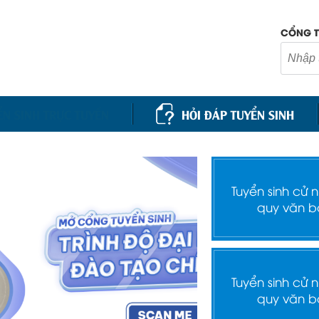
CỔNG T
ỂN SINH TRỰC TUYẾN
HỎI ĐÁP TUYỂN SINH
Tuyển sinh cử 
quy văn b
Tuyển sinh cử 
quy văn b