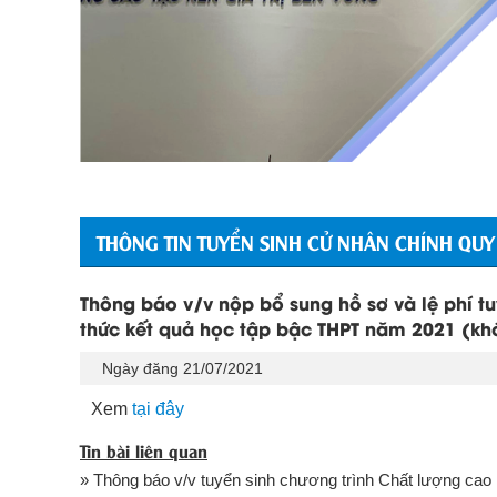
THÔNG TIN TUYỂN SINH CỬ NHÂN CHÍNH QUY
Thông báo v/v nộp bổ sung hồ sơ và lệ phí tuy
thức kết quả học tập bậc THPT năm 2021 (kh
Ngày đăng 21/07/2021
Xem
tại đây
Tin bài liên quan
» Thông báo v/v tuyển sinh chương trình Chất lượng cao n