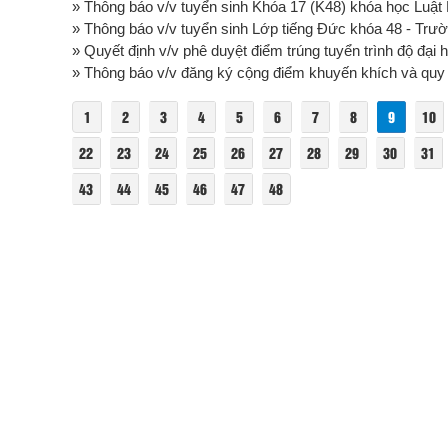
» Thông báo v/v tuyển sinh Khóa 17 (K48) khóa học Luật
» Thông báo v/v tuyển sinh Lớp tiếng Đức khóa 48 - Trư
» Quyết định v/v phê duyệt điểm trúng tuyển trình độ đại h
» Thông báo v/v đăng ký cộng điểm khuyến khích và quy đổ
1
2
3
4
5
6
7
8
9
10
22
23
24
25
26
27
28
29
30
31
43
44
45
46
47
48