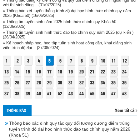
» Thông báo đăng ký điểm cộng và quy đổi điểm chứng chỉ ngoại ngữ đối
với thí sinh đăng...
(01/07/2025)
» Thông báo xét tuyển thẳng trình độ đại học hình thức chính quy năm
2025 (Khóa 50)
(16/06/2025)
» Thông tin tuyển sinh năm 2025 hình thức chính quy Khóa 50
(12/06/2025)
» Thông tin tuyển sinh hình thức đào tạo chính quy năm 2025 (dự kiến )
(26/04/2025)
» Kế hoạch nhập học, học tập tuần sinh hoạt công dân, khai giảng sinh
viên trình độ đại...
(27/08/2024)
1
2
3
4
5
6
7
8
9
10
11
12
13
14
15
16
17
18
19
20
21
22
23
24
25
26
27
28
29
30
31
32
33
34
35
36
37
38
39
40
41
42
43
44
45
46
47
48
Xem tất cả
THÔNG BÁO
Thông báo xác định quy tắc quy đổi tương đương điểm trúng
tuyển trình độ đại học hình thức đào tạo chính quy năm 2026
(Khoá 51)