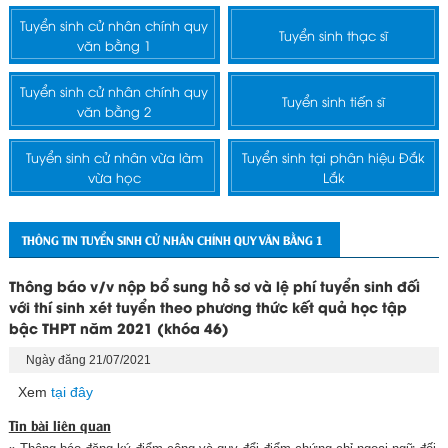
Tuyển sinh cử nhân chính quy
Tuyển sinh thạc sĩ
văn bằng 1
Tuyển sinh cử nhân chính quy
Tuyển sinh tiến sĩ
văn bằng 2
Tuyển sinh cử nhân vừa làm
Tuyển sinh tại phân hiệu Đắk
vừa học
Lắk
THÔNG TIN TUYỂN SINH CỬ NHÂN CHÍNH QUY VĂN BẰNG 1
Thông báo v/v nộp bổ sung hồ sơ và lệ phí tuyển sinh đối
với thí sinh xét tuyển theo phương thức kết quả học tập
bậc THPT năm 2021 (khóa 46)
Ngày đăng 21/07/2021
Xem
tại đây
Tin bài liên quan