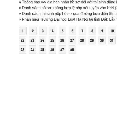
» Thông báo v/v gia hạn nhận hồ sơ đối với thí sinh đăng 
» Danh sách hồ sơ không hợp lệ nộp xét tuyển vào K44 (
» Danh sách thí sinh nộp hồ sơ qua đường bưu điện (tính 
» Phân hiệu Trường Đại học Luật Hà Nội tại tỉnh Đắk Lắk tu
1
2
3
4
5
6
7
8
9
10
22
23
24
25
26
27
28
29
30
31
43
44
45
46
47
48