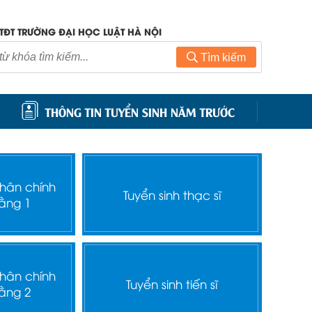
TĐT TRƯỜNG ĐẠI HỌC LUẬT HÀ NỘI
Tìm kiếm
THÔNG TIN TUYỂN SINH NĂM TRƯỚC
nhân chính
Tuyển sinh thạc sĩ
ằng 1
nhân chính
Tuyển sinh tiến sĩ
ằng 2