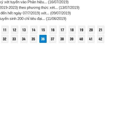
ký xét tuyển vào Phân hiệu...
(16/07/2019)
2019-2023) theo phương thức xét...
(13/07/2019)
đến hết ngày 07/7/2019) xét...
(09/07/2019)
yển sinh 200 chỉ tiêu đại...
(11/06/2019)
11
12
13
14
15
16
17
18
19
20
21
32
33
34
35
36
37
38
39
40
41
42