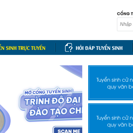
CỔNG T
ỂN SINH TRỰC TUYẾN
HỎI ĐÁP TUYỂN SINH
Tuyển sinh cử 
quy văn b
Tuyển sinh cử 
quy văn b